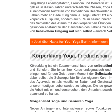
langjährige Lebensgefährtin, Freundin und Beraterin ist.
gab es in diesen Jahren unterschiedliche Phasen, Yoga
zunehmenden Auftreten von körperlichen Beschwerden u
Jahren mehr an Bedeutung denn je. Yoga unterstützt ein
körperlich zu spüren, sondern auch Raum seiner inner
das Verbinden des Atems mit den körperlichen Übungen 
gesunden Abstand zu den Baustellen des Lebens zu erla
von
liebevollem Umgang mit sich selbst
– einfach
Sel
Jetzt über
Hatha for You- Yoga Berlin
informieren
Körperklang Yoga
, Friedrichshain
Körperklang ist ein Zusammenschluss von
selbststän
und Schulen. Sie leiten ihre Kurse undogmatisch und b
bringen und für den Geist einen Moment der
Selbstwa
dabei selbst die Schwerpunkte für den eigenen Kurs. I
des Ayurveda mittels westlicher Natur- und Geistesw
unserer heutigen Lebensweise zu bringen. Die so gewon
die Arbeit mit ein und versprechen, den Unterricht sowoh
spannend zu halten.
Morgenlicht Yoga und Senioren Yoga
Neben Anfänger- und Intensivkursen sowie Yogakurse in