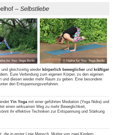
elhof –
Selbstliebe
tha for You- Yoga Berlin
© Hatha for You- Yoga Berlin
n
und gleichzeitig wieder
körperlich beweglicher
und
kräftiger
rdern. Eure Verbindung zum eigenen Körper, zu den eigenen
en und diesen wieder mehr Raum zu geben. Eine besondere
 unter den Entspannungsverfahren.
bindet
Yin Yoga
mit einer geführten Mediation (Yoga Nidra) und
ietet einen wirksamen Weg zu mehr Beweglichkeit,
nnt ihr effektive Techniken zur Entspannung und Stärkung
t, die in erster Linie Mensch, Mutter von zwei Kindern,