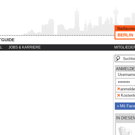
Stadtauswa
BERLIN
TGUIDE
AL
JOBS & KARRIERE
MITGLIEDE
ANMELDE
Kostenlo
Mit Fac
IN DIESE