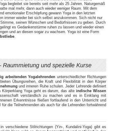
 Yoga begleitet sie bereits seit mehr als 25 Jahren. Naturgemäß
 hatte mal mehr, dann auch wieder weniger Raum. Mit dem
nd emotionaler Erschöpfung gewann Yoga in den letzten
en immer wieder bei sich selbst anzukommen. Sich nicht nur
en Stimme, seinen Wünschen und Bedürfnissen zu geben. Durch
gelingt es Gedankenstürme ruhen zu lassen und wieder einen
ngen und an diesen sogar zu wachsen. Yoga ist eine Form
bstliebe
.
 –
Raummietung und spezielle Kurse
dig arbeitenden Yogalehrenden
unterschiedlicher Richtungen
ieten Übungsreihen, die Kraft und Flexibilität in den Körper
hrnehmung
und inneren Ruhe schulen. Jeder Lehrende definiert
m Körperklang Yoga geht es darum, das alte
indische Wissen
issenschaft verständlich zu machen und es in Einklang mit
nenen Erkenntnisse fließen fortlaufend in den Unterricht und
l für die Teilnehmenden als auch für die Lehrenden fortwährend
 verschiedene Stilrichtungen (Yin-, Kundalini-Yoga) gibt es