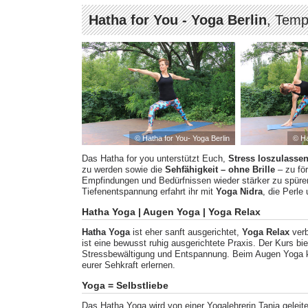
Hatha for You - Yoga Berlin
, Temp
© Hatha for You- Yoga Berlin
© Ha
Das Hatha for you unterstützt Euch,
Stress loszulasse
zu werden sowie die
Sehfähigkeit – ohne Brille
– zu fö
Empfindungen und Bedürfnissen wieder stärker zu spür
Tiefenentspannung erfahrt ihr mit
Yoga Nidra
, die Perle
Hatha Yoga | Augen Yoga | Yoga Relax
Hatha Yoga
ist eher sanft ausgerichtet,
Yoga Relax
ver
ist eine bewusst ruhig ausgerichtete Praxis. Der Kurs b
Stressbewältigung und Entspannung. Beim Augen Yoga kö
eurer Sehkraft erlernen.
Yoga = Selbstliebe
Das Hatha Yoga wird von einer Yogalehrerin Tanja geleite