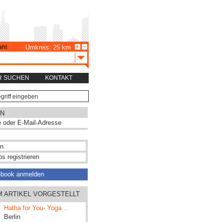
hl:
Umkreis: 25 km
R SUCHEN
KONTAKT
N
s registrieren
ebook anmelden
M ARTIKEL VORGESTELLT
Hatha for You- Yoga ...
Berlin