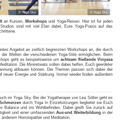
© Yoga Sky
© Yoga Sky
lt
an Kursen,
Workshops
und Yoga-Reisen. Hier ist für jeden
Studios sind mit viel Elan dabei, Eure Yoga-Praxis auf das
hrittene.
eites Angebot an zeitlich begrenzten Workshops an, die durch
 die Welten der verschiedenen Yoga-Stile ermöglichen. Beim
shops geht es beispielsweise um
achtsam fließende Vinyasa
editation. Die Miniretreats sollen dabei helfen, Euch geerdeter
spannung abbauen können. Die Themen passen sich dabei der
auf neuer Energie und Stärkung. Immer wieder finden außerdem
Euch im Yoga Sky. Bei der Yogatherapie von Lea Sölter geht es
 Schmerzen
durch Yoga In Einzelsitzungen begleitet sie Euch
e Balance und ins Wohlbefinden. Dabei greift Sie zurück auf
tätigkeit und einer umfassenden
Aus-und Weiterbildung
in der
er anderem Homöopathie und Meditation.