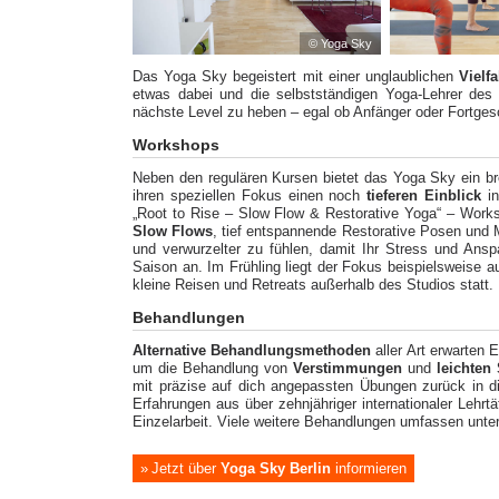
© Yoga Sky
Das Yoga Sky begeistert mit einer unglaublichen
Vielfa
etwas dabei und die selbstständigen Yoga-Lehrer des 
nächste Level zu heben – egal ob Anfänger oder Fortgesc
Workshops
Neben den regulären Kursen bietet das Yoga Sky ein br
ihren speziellen Fokus einen noch
tieferen Einblick
in
„Root to Rise – Slow Flow & Restorative Yoga“ – Work
Slow Flows
, tief entspannende Restorative Posen und M
und verwurzelter zu fühlen, damit Ihr Stress und An
Saison an. Im Frühling liegt der Fokus beispielsweise 
kleine Reisen und Retreats außerhalb des Studios statt.
Behandlungen
Alternative Behandlungsmethoden
aller Art erwarten 
um die Behandlung von
Verstimmungen
und
leichten
mit präzise auf dich angepassten Übungen zurück in di
Erfahrungen aus über zehnjähriger internationaler Lehr
Einzelarbeit. Viele weitere Behandlungen umfassen unt
Jetzt über
Yoga Sky Berlin
informieren