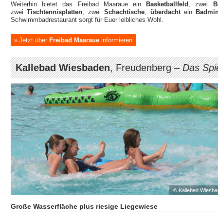
Weiterhin bietet das Freibad Maaraue ein
Basketballfeld
, zwei
B
zwei
Tischtennisplatten
, zwei
Schachtische
,
überdacht
ein
Badmin
Schwimmbadrestaurant sorgt für Euer leibliches Wohl.
Jetzt über
Freibad Maaraue
informieren
Kallebad Wiesbaden
, Freudenberg –
Das Spi
© Kallebad Wiesb
Große Wasserfläche plus riesige Liegewiese