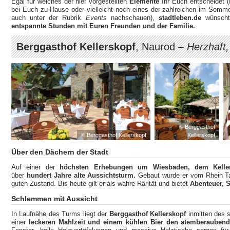
Egal für welches der hier vorgestellten
Elemente
Ihr Euch entscheidet 
bei Euch zu Hause oder vielleicht noch eines der zahlreichen im Sommer
auch unter der Rubrik
Events
nachschauen),
stadtleben.de
wünscht
entspannte Stunden mit Euren Freunden und der Familie.
Berggasthof Kellerskopf
, Naurod –
Herzhaft, 
© Berggasthof
© Berggasthof Kellerskopf
Kellerskopf
Über den Dächern der Stadt
Auf einer der
höchsten Erhebungen um Wiesbaden, dem Keller
über
hundert Jahre alte Aussichtsturm.
Gebaut wurde er vom Rhein Ta
guten Zustand. Bis heute gilt er als wahre Rarität und bietet
Abenteuer, S
Schlemmen mit Aussicht
In Laufnähe des Turms liegt der
Berggasthof Kellerskopf
inmitten des 
einer
leckeren Mahlzeit und einem kühlen Bier den atemberauben