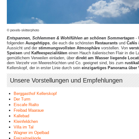
© pexels-skitterphoto
Entspannen, Schlemmen & Wohlfühlen an schönen Sommertagen
- 
folgenden
Ausgehtipps
, die euch die schönsten
Restaurants
und
Cafés
Aussicht und der
stimmungsvollsten Atmosphäre
vorstellen. Von
verst
Speisen
und
Kaffeespezialitäten
einen Hauch italienischen Flair in die
gemütlichem Verweilen einladen, über
direkt am Wasser liegende Locat
dem Verzehr von Meeresfrüchten und Co. geeignet sind, bis zum
rustika
Kellerskopf, der in erster Linie durch sein
einzigartiges Panorama über
Unsere Vorstellungen und Empfehlungen
Berggasthof Kellerskopf
Der Turm
Eiscafe Rialto
Freibad Maaraue
Kallebad
Kleinfeldchen
Villa im Tal
Wagner im Opelbad
Freizeitgelände