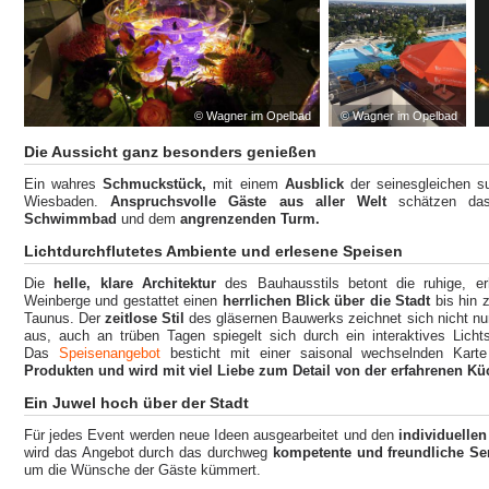
© Wagner im Opelbad
© Wagner im Opelbad
Die Aussicht ganz besonders genießen
Ein wahres
Schmuckstück,
mit einem
Ausblick
der seinesgleichen s
Wiesbaden.
Anspruchsvolle Gäste aus aller Welt
schätzen d
Schwimmbad
und dem
angrenzenden Turm.
Lichtdurchflutetes Ambiente und erlesene Speisen
Die
helle, klare Architektur
des Bauhausstils betont die ruhige, e
Weinberge und gestattet einen
herrlichen Blick über die Stadt
bis hin 
Taunus. Der
zeitlose Stil
des gläsernen Bauwerks zeichnet sich nicht nur
aus, auch an trüben Tagen spiegelt sich durch ein interaktives Lich
Das
Speisenangebot
besticht mit einer saisonal wechselnden Kar
Produkten und wird mit viel Liebe zum Detail von der erfahrenen 
Ein Juwel hoch über der Stadt
Für jedes Event werden neue Ideen ausgearbeitet und den
individuelle
wird das Angebot durch das durchweg
kompetente und freundliche Se
um die Wünsche der Gäste kümmert.