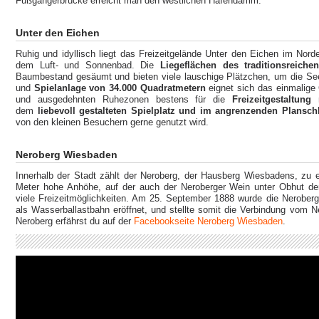
Fußgängerbrücke erreicht man den westlichen Hafendamm.
Unter den Eichen
Ruhig und idyllisch liegt das Freizeitgelände Unter den Eichen im No
dem Luft- und Sonnenbad. Die
Liegeflächen des traditionsreich
Baumbestand gesäumt und bieten viele lauschige Plätzchen, um die See
und
Spielanlage von 34.000 Quadratmetern
eignet sich das einmalige
und ausgedehnten Ruhezonen bestens für die
Freizeitgestaltung 
dem
liebevoll gestalteten Spielplatz und im angrenzenden Plans
von den kleinen Besuchern gerne genutzt wird.
Neroberg Wiesbaden
Innerhalb der Stadt zählt der Neroberg, der Hausberg Wiesbadens, zu e
Meter hohe Anhöhe, auf der auch der Neroberger Wein unter Obhut der
viele Freizeitmöglichkeiten. Am 25. September 1888 wurde die Nerob
als Wasserballastbahn eröffnet, und stellte somit die Verbindung vom 
Neroberg erfährst du auf der
Facebookseite Neroberg Wiesbaden
.