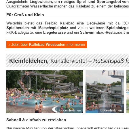
Ausgedehnte
Liegewiesen, ein riesiges Spiel- und Sportangebot von
Quadratmeter Wasserfläche machen das Kallebad zu einem der beliebtes
Für Groß und Klein
Weiterhin bietet das Freibad Kallebad eine Liegewiese mit ca. 30.
Spielbereich mit Matschspielplatz
und vielen
weiteren Spielplatzge
FKK-Badegäste, eine
Liegeterasse
und ein
Schwimmbad-Restaurant
mi
Jetzt über
Kallebad Wiesbaden
informieren
Kleinfeldchen
, Künstlerviertel –
Rutschspaß fü
© Kleinfeldchen
© Kleinfeldchen
Schnell & einfach zu erreichen
Nur wenige Minuten von der Wiesbadner Innenstadt entfernt läd das
Fre