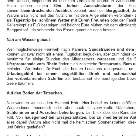
dem Taunus, eingebettet ist und zum Ortsbezirk Naurod in Wiesbaden 
Euch neben einem
20m hohen Aussichtsturm,
der Eu
seinem
beeindruckenden Ausblick
belohnt, auch ein
Berggasthof
, d
Warum also nicht mal das Nützliche mit dem Angenehmen verbinden? De
als
Tagestrip bei schönem Wetter mit Euren Freunden
oder der Famil
Kellerskopf zu Fuß besteigen und belohnt Eure Mühen mit dem einzigarti
Berggasthof - da schmeckt das Essen garantiert noch besser.
Nah am Wasser gebaut
...
Wer möglicherweise Fernweh nach
Palmen, Sandstränden und dem R
können wir zwar nicht mit einem Flugticket beglücken, aber zumindest lok
bestimmt für einige Stunden den Alltagsstress vergessen und die 
Uferpromenade vom Rhein
finden sich zahlreiche
Restaurants, Bars u
einladen. Wir haben für Euch die besten Locations rausgesucht,
Urlaubsgefühl bei einem eisgekühlten Drink und schmackha
den
vorbeifahrenden Schiffen
zu, beobachtet die beruhigenden Bew
Seele baumeln.
Auf den Boden der Tatsachen
...
Nun widmen wir uns dem Element Erde: Hier bedarf es keiner größere
Wiesbadener Innenstadt oder aber auch in verwinkelte Gässchen
Schlemmen und Ausruhen beherbergen.
Ein Blick über den Rand des
Fall. Von
hausgemachten Eisspezialitäten, bis zu mediterranen Ant
alles dabei! Warum also nicht mal die heimischen Sonnenstrahlen, direk
und Drinks genießen?