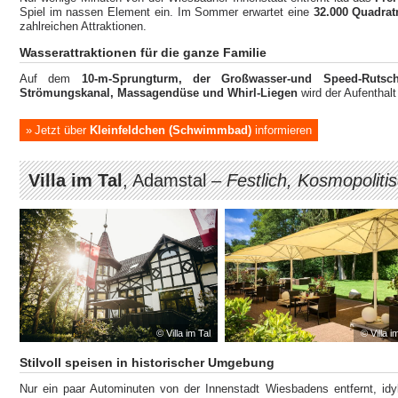
Spiel im nassen Element ein. Im Sommer erwartet eine
32.000 Quadrat
zahlreichen Attraktionen.
Wasserattraktionen für die ganze Familie
Auf dem
10-m-Sprungturm, der Großwasser-und Speed-Ruts
Strömungskanal, Massagendüse und Whirl-Liegen
wird der Aufenthal
Jetzt über
Kleinfeldchen (Schwimmbad)
informieren
Villa im Tal
, Adamstal –
Festlich, Kosmopoliti
© Villa im Tal
© Villa i
Stilvoll speisen in historischer Umgebung
Nur ein paar Autominuten von der Innenstadt Wiesbadens entfernt, idy