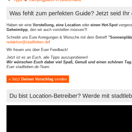
Was fehlt zum perfekten Guide? Jetzt seid Ihr 
Haben wir eine
Vorstellung, eine Location
oder
einen Hot-Spot
vergesse
Geheimtipp
, den wir auch vorstellen müssen?!
Schreibt uns Eure Anregungen & Wünsche mit dem Betreff
"Sonnenplät
redaktion@stadtleben.de
!
Wir freuen uns über Euer Feedback!
Jetzt ist es an Euch, alle Tipps auszuprobieren!
Wir wünschen Euch dabei viel Spaß, Genuß und einen schönen Tag
Euer stadtleben.de-Team.
Jetzt
Deinen Vorschlag
senden
Du bist Location-Betreiber? Werde mit stadtle