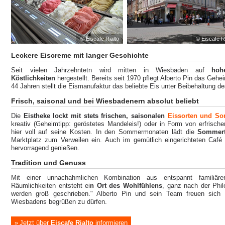
© Eiscafe Rialto
© Eiscafe R
Leckere Eiscreme mit langer Geschichte
Seit vielen Jahrzehntetn wird mitten in Wiesbaden auf
hohe
Köstlichkeiten
hergestellt. Bereits seit 1970 pflegt Alberto Pin das Ge
44 Jahren stellt die Eismanufaktur das beliebte Eis unter Beibehaltung d
Frisch, saisonal und bei Wiesbadenern absolut beliebt
Die
Eistheke lockt mit stets frischen, saisonalen
Eissorten und Sor
kreativ (Geheimtipp: geröstetes Mandeleis!) oder in Form von erfrisc
hier voll auf seine Kosten. In den Sommermonaten lädt die
Sommert
Marktplatz zum Verweilen ein.
Auch im gemütlich eingerichteten Café 
hervorragend genießen.
Tradition und Genuss
Mit einer unnachahmlichen Kombination aus entspannt familiäre
Räumlichkeiten entsteht ei
n Ort des Wohlfühlens
, ganz nach der Phi
werden groß geschrieben." Alberto Pin und sein Team freuen sich 
Wiesbadens begrüßen zu dürfen.
Jetzt über
Eiscafe Rialto
informieren