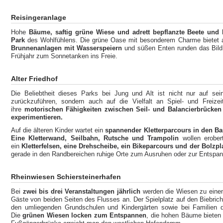
Reisingeranlage
Hohe
Bäume, saftig grüne Wiese und adrett bepflanzte Beete und 
Park
des Wohlfühlens. Die grüne Oase mit besonderem Charme bietet 
Brunnenanlagen mit Wasserspeiern
und süßen Enten runden das Bild 
Frühjahr zum Sonnetanken ins Freie.
Alter Friedhof
Die Beliebtheit dieses Parks bei Jung und Alt ist nicht nur auf s
zurückzuführen, sondern auch auf die Vielfalt an Spiel- und Freizei
ihre
motorischen Fähigkeiten zwischen Seil- und Balancierbrücken
experimentieren.
Auf die älteren Kinder wartet ein
spannender Kletterparcours in den B
Eine Kletterwand, Seilbahn, Rutsche und Trampolin
wollen erober
ein
Kletterfelsen, eine Drehscheibe, ein Bikeparcours und der Bolzpl
gerade in den Randbereichen ruhige Orte zum Ausruhen oder zur Entspa
Rheinwiesen Schiersteinerhafen
Bei
zwei bis drei Veranstaltungen jährlich
werden die Wiesen zu einem
Gäste von beiden Seiten des Flusses an. Der Spielplatz auf den Biebric
den umliegenden Grundschulen und Kindergärten sowie bei Familien de
Die
grünen Wiesen locken zum Entspannen
, die hohen Bäume bieten 