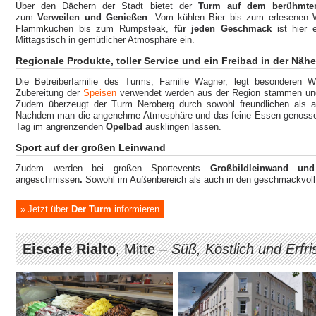
Über den Dächern der Stadt bietet der
Turm auf dem berühmt
zum
Verweilen und Genießen
. Vom kühlen Bier bis zum erlesenen 
Flammkuchen bis zum Rumpsteak,
für jeden Geschmack
ist hier 
Mittagstisch in gemütlicher Atmosphäre ein.
Regionale Produkte, toller Service und ein Freibad in der Nähe
Die Betreiberfamilie des Turms, Familie Wagner, legt besonderen We
Zubereitung der
Speisen
verwendet werden aus der Region stammen un
Zudem überzeugt der Turm Neroberg durch sowohl freundlichen als 
Nachdem man die angenehme Atmosphäre und das feine Essen genossen
Tag im angrenzenden
Opelbad
ausklingen lassen.
Sport auf der großen Leinwand
Zudem werden bei großen Sportevents
Großbildleinwand un
angeschmissen
.
Sowohl im Außenbereich als auch in den geschmackvoll 
Jetzt über
Der Turm
informieren
Eiscafe Rialto
, Mitte –
Süß, Köstlich und Erfr