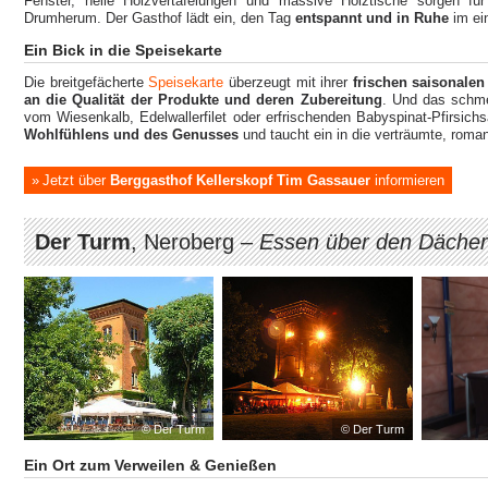
Fenster, helle Holzvertäfelungen und massive Holztische sorgen für
Drumherum. Der Gasthof lädt ein, den Tag
entspannt und in Ruhe
im ei
Ein Bick in die Speisekarte
Die breitgefächerte
Speisekarte
überzeugt mit ihrer
frischen saisonale
an die Qualität der Produkte und deren Zubereitung
. Und das schme
vom Wiesenkalb, Edelwallerfilet oder erfrischenden Babyspinat-Pfirsich
Wohlfühlens und des Genusses
und taucht ein in die verträumte, rom
Jetzt über
Berggasthof Kellerskopf Tim Gassauer
informieren
Der Turm
, Neroberg –
Essen über den Däche
© Der Turm
© Der Turm
Ein Ort zum Verweilen & Genießen