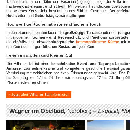
Taunusstein, in der Nähe der Fasanerie) gelegen, liegt die
Villa im 
Fachwerk
ist
elegant und stilvoll.
Mit weißen Tischdecken überzogene 
und warmes Kerzenlicht bestimmen das Bild im Gastraum. Der perfekte 
Hochzeiten
und
Geburtstagsveranstaltungen
.
Hochwertige Küche mit österreichischem Touch
In den Sommermonaten laden die
großzügige Terrasse
oder der
(einge
mit modernem
Sonnen- und Regenschutz
und
Pavillons
ausgestattet
die
einfalls-
und
abwechslungsreiche
kosmopolitische Küche
mit ö
draußen oder im
gemütlichen Restaurant
genießen.
Feiern im großen und kleinen Stil
Die Villa im Tal ist eine der
schönsten Event- und Tagungs-Locatio
Anlässe
. Das aufmerksame und kompetente geschulte Personal garanti
Verbindung mit zahlreichen positiven Erinnerungen gebracht wird. Das 
bis Samstag von 17 bis 24 Uhr sowie sonntags von 12 bis 23 Uhr geöffne
Pforten jeden Tag öffnen.
Jetzt über
Villa im Tal
informieren
Wagner im Opelbad
, Neroberg –
Exquisit, No