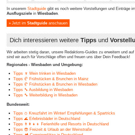
In unserem
Stadtguide
gibt es noch weitere Vorstellungen und Einträge i
Ausflugsziele
in
Wiesbaden
.
Jetzt im
Stadtguide
anschauen
Dich interessieren weitere
Tipps
und
Vorstell
Wir arbeiten stetig daran, unsere Redaktions-Guides zu erweitern und au
sind wir auch für Vorschläge offen und freuen uns über Dein Feedback!
Regionales - Wiesbaden und Umgebung:
Tipps 🍷 Wein trinken in Wiesbaden
Tipps 🥐 Frühstücken & Brunchen in Mainz
Tipps 🥐 Frühstücken & Brunchen in Wiesbaden
Tipps 🔧 Ausbildung in Wiesbaden
Tipps 🔧 Weiterbildung in Wiesbaden
Bundesweit:
Tipps ⛄ Kreuzfahrt im Winter! Empfehlungen & Spartricks
Tipps 🌊 Erlebnisbäder in Deutschland
Tipps 👨‍👩‍👧‍👦 Ferienhöfe und Resorts in Deutschland
Tipps 😎 Freizeit & Urlaub an der Weinstraße
Tipps 🏕 Campingplätze in Deutschland