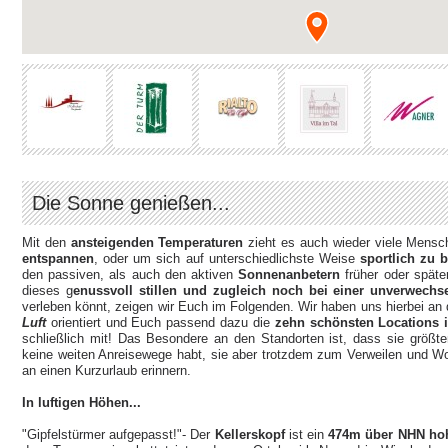
Die Sonne genießen...
Mit den
ansteigenden Temperaturen
zieht es auch wieder viele Mensc
entspannen
, oder um sich auf unterschiedlichste Weise
sportlich zu b
den passiven, als auch den aktiven
Sonnenanbetern
früher oder späte
dieses g
enussvoll stillen und zugleich noch bei einer unverwech
verleben könnt, zeigen wir Euch im Folgenden. Wir haben uns hierbei an
Luft
orientiert und Euch passend dazu die
zehn schönsten Locations 
schließlich mit! Das Besondere an den Standorten ist, dass sie größten
keine weiten Anreisewege habt, sie aber trotzdem zum Verweilen und Woh
an einen Kurzurlaub erinnern.
In luftigen Höhen...
"Gipfelstürmer aufgepasst!"- Der
Kellerskopf
ist ein
474m über NHN ho