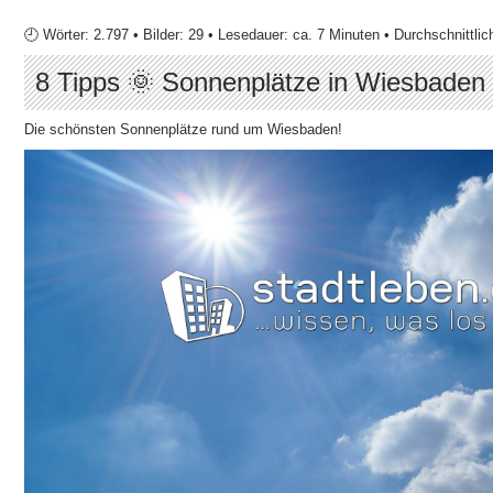
🕘 Wörter: 2.797 • Bilder: 29 • Lesedauer: ca. 7 Minuten • Durchschnittlic
8 Tipps 🌞 Sonnenplätze in Wiesbaden
Die schönsten Sonnenplätze rund um Wiesbaden!