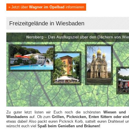
Jetzt über
Wagner im Opelbad
informieren
Freizeitgelände in Wiesbaden
Zu guter letzt listen wir Euch noch die schönsten
Wiesen und P
Wiesbadens
auf. Ob zum
Grillen, Picknicken, Enten füttern oder e
etwas dabei! Also packt euren Picknick Korb, sattelt euren Drahtesel u
wünscht euch viel
Spaß beim Genießen und Bräunen!