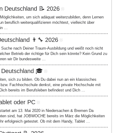
in Deutschland 📝 2026
 Möglichkeiten, um sich adäquat weiterzubilden, denn Lernen
 beruflich weiterqualifizieren möchtest, vielleicht über
 in …
 Deutschland 👨🔧 2026
er Suche nach Deiner Traum-Ausbildung und weißt noch nicht
her Betrieb der richtige für Dich sein könnte? Kein Grund zu
eren wir Dir bundesweite …
n Deutschland 🎓
ten, sich zu bilden. Ob Du dabei nun an ein klassisches
t bzw. Fachhochschule denkst, eine private Hochschule mit
r Dich bereits im Berufsleben befindest und Dich …
ablet oder PC
 startet am 13. Mai 2020 in Niedersachen & Bremen Da
oten sind, hat JOBWOCHE bereits im März die Möglichkeiten
hr erfolgreich getestet. Ob mit dem Handy, Tablet …