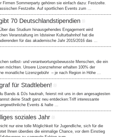
 Firmen Sommerparty gehören sie einfach dazu: Festzelte.
klassischen Festzelte. Auf sportlichen Events zum …
gibt 70 Deutschlandstipendien
 / Über das Studium hinausgehendes Engagement wird
hen Veranstaltung im Idsteiner Kulturbahnhof hat die
udierenden für das akademische Jahr 2015/2016 das …
uchen selbst- und verantwortungsbewusste Menschen, die ein
auen möchten. Unsere Lizenznehmer erhalten 100% der
ne monatliche Lizenzgebühr – je nach Region in Höhe …
raf für Stadtleben!
 Bands & DJs hautnah, feierst mit uns in den angesagtesten
annst deine Stadt ganz neu entdecken:Triff interessante
ßergewöhnliche Events & halte …
lliges soziales Jahr
 nicht nur eine tolle Möglichkeit für Jugendliche, sich für die
etet Ihnen überdies die einmalige Chance, vor dem Einstieg
e Erfahrungen zu sammeln.Fakten zum …