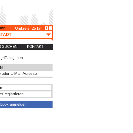
hl:
Umkreis: 25 km
STADT
R SUCHEN
KONTAKT
N
s registrieren
ebook anmelden