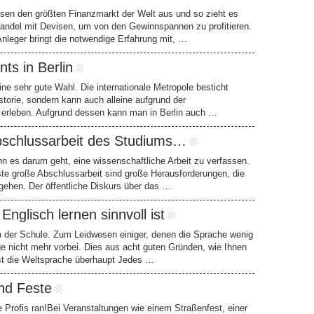
isen den größten Finanzmarkt der Welt aus und so zieht es
andel mit Devisen, um von den Gewinnspannen zu profitieren.
Anleger bringt die notwendige Erfahrung mit, …
ts in Berlin
eine sehr gute Wahl. Die internationale Metropole besticht
istorie, sondern kann auch alleine aufgrund der
s erleben. Aufgrund dessen kann man in Berlin auch …
 Abschlussarbeit des Studiums…
nn es darum geht, eine wissenschaftliche Arbeit zu verfassen.
ste große Abschlussarbeit sind große Herausforderungen, die
gehen. Der öffentliche Diskurs über das …
nglisch lernen sinnvoll ist
 in der Schule. Zum Leidwesen einiger, denen die Sprache wenig
e nicht mehr vorbei. Dies aus acht guten Gründen, wie Ihnen
 ist die Weltsprache überhaupt Jedes …
nd Feste
Profis ran!Bei Veranstaltungen wie einem Straßenfest, einer