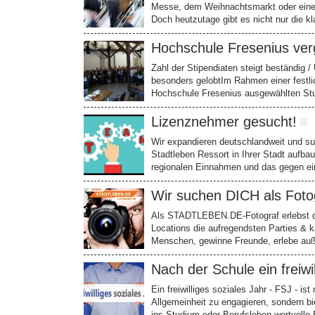
Messe, dem Weihnachtsmarkt oder einer
Doch heutzutage gibt es nicht nur die 
Hochschule Fresenius ver
Zahl der Stipendiaten steigt beständig
besonders gelobtIm Rahmen einer festlic
Hochschule Fresenius ausgewählten St
Lizenznehmer gesucht!
Wir expandieren deutschlandweit und s
Stadtleben Ressort in Ihrer Stadt aufb
regionalen Einnahmen und das gegen ei
Wir suchen DICH als Fotog
Als STADTLEBEN.DE-Fotograf erlebst du
Locations die aufregendsten Parties & k
Menschen, gewinne Freunde, erlebe au
Nach der Schule ein freiwi
Ein freiwilliges soziales Jahr - FSJ - ist
Allgemeinheit zu engagieren, sondern bi
ins Studium oder Berufsleben wertvoll