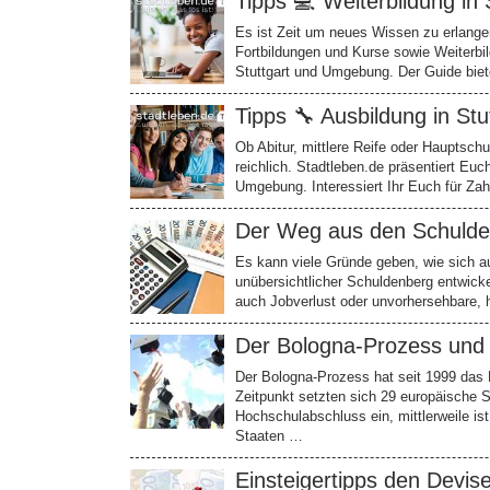
Tipps 💻 Weiterbildung in 
Es ist Zeit um neues Wissen zu erlangen
Fortbildungen und Kurse sowie Weiterbi
Stuttgart und Umgebung. Der Guide biet
Tipps 🔧 Ausbildung in Stu
Ob Abitur, mittlere Reife oder Hauptsch
reichlich. Stadtleben.de präsentiert Euch
Umgebung. Interessiert Ihr Euch für Zah
Der Weg aus den Schulde
Es kann viele Gründe geben, wie sich aus
unübersichtlicher Schuldenberg entwick
auch Jobverlust oder unvorhersehbare, 
Der Bologna-Prozess und 
Der Bologna-Prozess hat seit 1999 das
Zeitpunkt setzten sich 29 europäische 
Hochschulabschluss ein, mittlerweile is
Staaten …
Einsteigertipps den Devis