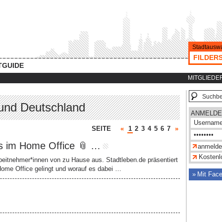
Stadtauswa
FILDER
TGUIDE
MITGLIEDE
t und Deutschland
ANMELDE
SEITE
«
1
2
3
4
5
6
7
»
gs im Home Office 📎 …
Kostenlo
eitnehmer*innen von zu Hause aus. Stadtleben.de präsentiert
Home Office gelingt und worauf es dabei …
Mit Fac