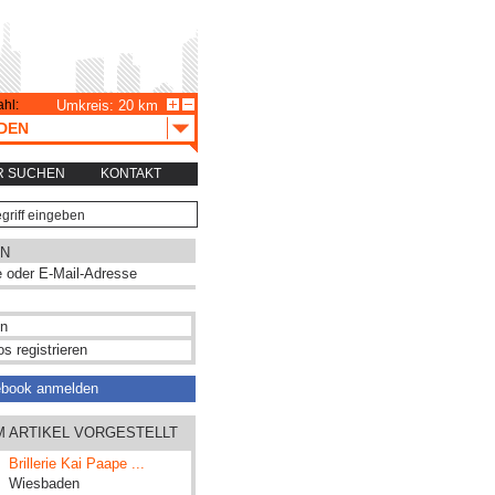
hl:
Umkreis: 20 km
DEN
R SUCHEN
KONTAKT
N
s registrieren
ebook anmelden
M ARTIKEL VORGESTELLT
Brillerie Kai Paape ...
Wiesbaden