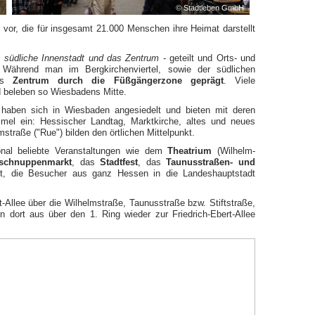
H
© Stadtleben GmbH
 vor, die für insgesamt 21.000 Menschen ihre Heimat darstellt
, südliche Innenstadt und das Zentrum
- geteilt und Orts- und
. Während man im Bergkirchenviertel, sowie der südlichen
das
Zentrum durch die Füßgängerzone geprägt
. Viele
d beleben so Wiesbadens Mitte.
 haben sich in Wiesbaden angesiedelt und bieten mit deren
el ein: Hessischer Landtag, Marktkirche, altes und neues
straße ("Rue") bilden den örtlichen Mittelpunkt.
onal beliebte Veranstaltungen wie dem
Theatrium
(Wilhelm-
nschnuppenmarkt
, das
Stadtfest
, das
Taunusstraßen- und
att, die Besucher aus ganz Hessen in die Landeshauptstadt
t-Allee über die Wilhelmstraße, Taunusstraße bzw. Stiftstraße,
 dort aus über den 1. Ring wieder zur Friedrich-Ebert-Allee