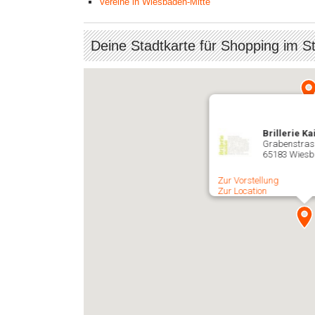
Vereine in Wiesbaden-Mitte
Deine Stadtkarte für Shopping im S
Brillerie K
Grabenstras
65183 Wies
Zur Vorstellung
Zur Location