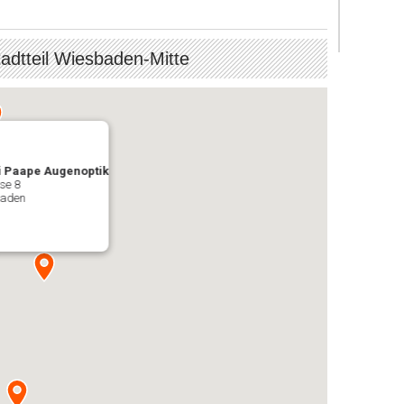
tadtteil Wiesbaden-Mitte
ai Paape Augenoptik
se 8
baden