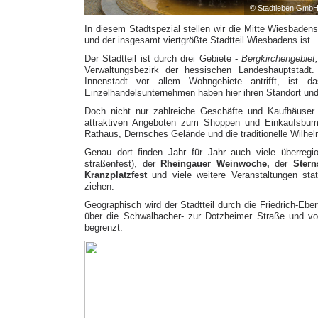
© Stadtleben Gmb
In diesem Stadtspezial stellen wir die Mitte Wiesbadens
und der insgesamt viertgrößte Stadtteil Wiesbadens ist.
Der Stadtteil ist durch drei Gebiete -
Bergkirchengebiet
Verwaltungsbezirk der hessischen Landeshauptstadt
Innenstadt vor allem Wohngebiete antrifft, ist 
Einzelhandelsunternehmen haben hier ihren Standort un
Doch nicht nur zahlreiche Geschäfte und Kaufhäuser
attraktiven Angeboten zum Shoppen und Einkaufsbumm
Rathaus, Dernsches Gelände und die traditionelle Wilhelm
Genau dort finden Jahr für Jahr auch viele überregi
straßenfest), der
Rheingauer Weinwoche,
der
Ster
Kranzplatzfest
und viele weitere Veranstaltungen st
ziehen.
Geographisch wird der Stadtteil durch die Friedrich-Eber
über die Schwalbacher- zur Dotzheimer Straße und von
begrenzt.