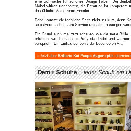
eine Schwäche für schönes Design haben. Der dunkelr
Möbel wirken transparent, die Beratung ist kompetent 
das übliche Mainstream-Einerlei.
Dabei kommt die fachliche Seite nicht zu kurz, denn 
selbstverständlich zum Service und alle Fassungen werde
Ein Grund auch mal zuzuschauen, wie die neue Brille v
erfahren, wo die nächste Party stattfindet und wo man 
verspricht: Ein Einkaufserlebnis der besonderen Art.
Jetzt über
Brillerie Kai Paape Augenoptik
informier
Demir Schuhe
–
jeder Schuh ein U