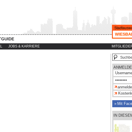
Stadtauswa
WIESBA
TGUIDE
AL
JOBS & KARRIERE
MITGLIEDE
ANMELDE
Kostenlo
Mit Fac
IN DIESE